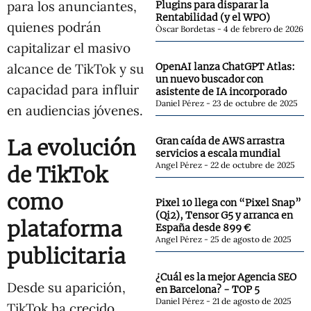
para los anunciantes,
Plugins para disparar la
Rentabilidad (y el WPO)
quienes podrán
Òscar Bordetas
4 de febrero de 2026
capitalizar el masivo
alcance de TikTok y su
OpenAI lanza ChatGPT Atlas:
un nuevo buscador con
capacidad para influir
asistente de IA incorporado
Daniel Pérez
23 de octubre de 2025
en audiencias jóvenes.
La evolución
Gran caída de AWS arrastra
servicios a escala mundial
Angel Pérez
22 de octubre de 2025
de TikTok
como
Pixel 10 llega con “Pixel Snap”
(Qi2), Tensor G5 y arranca en
plataforma
España desde 899 €
Angel Pérez
25 de agosto de 2025
publicitaria
¿Cuál es la mejor Agencia SEO
Desde su aparición,
en Barcelona? - TOP 5
Daniel Pérez
21 de agosto de 2025
TikTok ha crecido