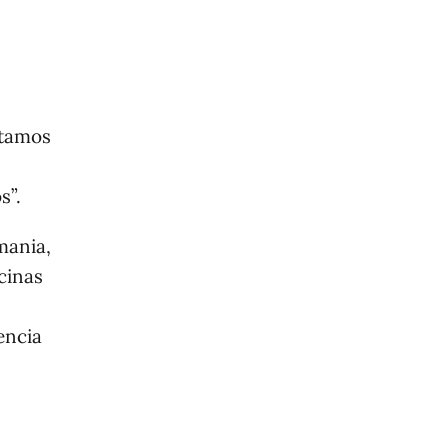
n
stamos
s”.
mania,
cinas
encia