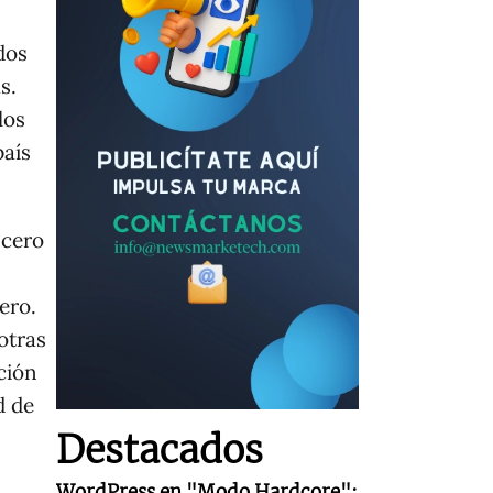
dos
s.
los
país
 cero
ero.
otras
ción
d de
Destacados
WordPress en "Modo Hardcore":