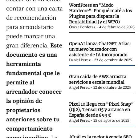
WordPress en "Modo
contar con una carta
Hardcore": Por qué maté a los
Plugins para disparar la
de recomendación
Rentabilidad (y el WPO)
para arrendatario
Òscar Bordetas
4 de febrero de 2026
puede marcar una
OpenAI lanza ChatGPT Atlas:
gran diferencia.
Este
un nuevo buscador con
documento es una
asistente de IA incorporado
Daniel Pérez
23 de octubre de 2025
herramienta
fundamental que le
Gran caída de AWS arrastra
permite al
servicios a escala mundial
Angel Pérez
22 de octubre de 2025
arrendador conocer
la opinión de
Pixel 10 llega con “Pixel Snap”
propietarios
(Qi2), Tensor G5 y arranca en
España desde 899 €
anteriores sobre tu
Angel Pérez
25 de agosto de 2025
comportamiento
como inquilino
. La
¿Cuál es la mejor Agencia SEO