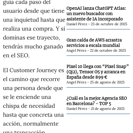
guía cada paso del
OpenAI lanza ChatGPT Atlas:
usuario desde que tiene
un nuevo buscador con
una inquietud hasta que
asistente de IA incorporado
Daniel Pérez
23 de octubre de 2025
realiza una compra. Y si
dominas ese trayecto,
Gran caída de AWS arrastra
tendrás mucho ganado
servicios a escala mundial
Angel Pérez
22 de octubre de 2025
en el SEO.
Pixel 10 llega con “Pixel Snap”
El Customer Journey es
(Qi2), Tensor G5 y arranca en
España desde 899 €
el camino que recorre
Angel Pérez
25 de agosto de 2025
una persona desde que
se le enciende una
¿Cuál es la mejor Agencia SEO
en Barcelona? - TOP 5
chispa de necesidad
Daniel Pérez
21 de agosto de 2025
hasta que concreta una
acción, normalmente
una transacción