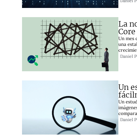
Daniel 
La n
Core
Un mes d
una esta
crecimie
Daniel 
Un e
fáci
Un estud
imágenes
comparan
Daniel 