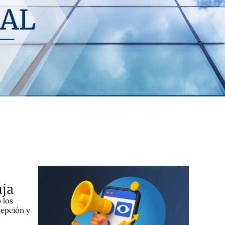
uja
 los
cepción y