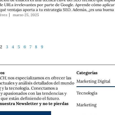
de URLs irrelevantes por parte de Google. Aprende cómo aplicar
 qué ventajas aporta a tu estrategia SEO. Además, ¿es una buena
Pérez
marzo 25, 2025
2
3
4
5
6
7
8
9
ros
Categorías
ECH
, nos especializamos en ofrecer las
Marketing Digital
actuales y análisis detallados del mundo
 y la tecnología. Conectamos a
Tecnología
 y apasionados con las tendencias y
que están definiendo el futuro.
 nuestra Newsletter y no te pierdas
Marketing