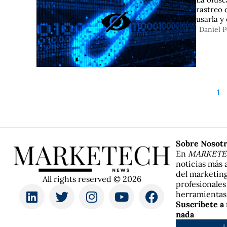
rastreo 
usarla y
Daniel 
1
Sobre Nosot
En
MARKET
noticias más 
del marketing
All rights reserved © 2026
profesionales
herramientas 
Suscríbete a
nada