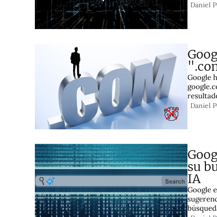
Daniel 
Goog
".co
Google h
google.c
resultad
Daniel 
Goog
su b
IA
Google e
sugerenc
búsqueda