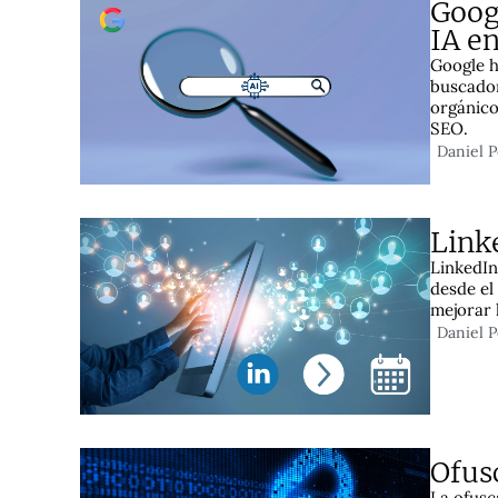
Goog
IA e
Google h
buscador
orgánico
SEO.
Daniel 
Linke
LinkedIn
desde el
mejorar 
Daniel 
Ofusc
La ofusc