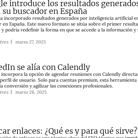
le introduce los resultados generado
n su buscador en España
a incorporado resultados generados por inteligencia artificial e
 en España. Este nuevo formato se sitúa sobre el primer result
 y podría redefinir la forma en que se accede a la información y
Pérez
marzo 27, 2025
dIn se alía con Calendly
 incorpora la opción de agendar reuniones con Calendly direct
 perfil de usuario. Solo para cuentas premium, esta herramienta
la conversión y agilizar las conexiones profesionales.
Pérez
marzo 26, 2025
ar enlaces: ¿Qué es y para qué sirve?
ación de enlaces es una técnica clave del SEO técnico que impide