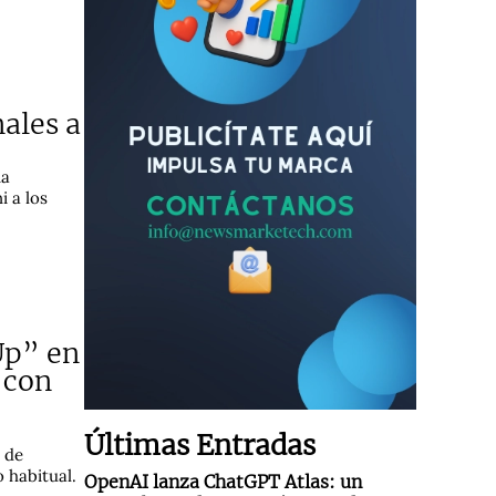
ales a
ia
i a los
Up” en
 con
Últimas Entradas
s de
o habitual.
OpenAI lanza ChatGPT Atlas: un