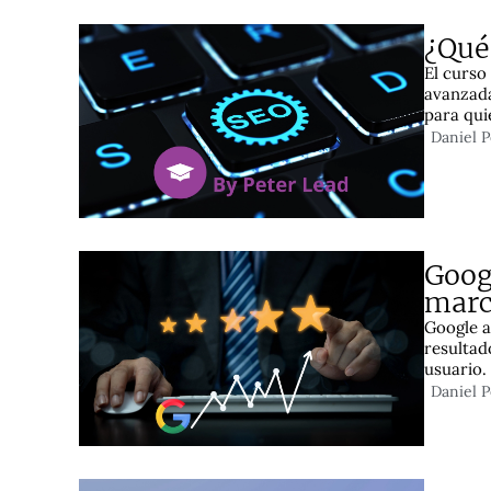
¿Qué
El curso
avanzada
para qui
Daniel 
Goog
marc
Google a
resultad
usuario.
Daniel 