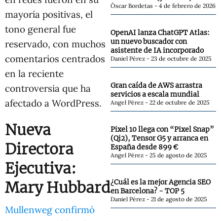
Òscar Bordetas
4 de febrero de 2026
mayoría positivas, el
tono general fue
OpenAI lanza ChatGPT Atlas:
un nuevo buscador con
reservado, con muchos
asistente de IA incorporado
comentarios centrados
Daniel Pérez
23 de octubre de 2025
en la reciente
Gran caída de AWS arrastra
controversia que ha
servicios a escala mundial
afectado a WordPress.
Angel Pérez
22 de octubre de 2025
Nueva
Pixel 10 llega con “Pixel Snap”
(Qi2), Tensor G5 y arranca en
Directora
España desde 899 €
Angel Pérez
25 de agosto de 2025
Ejecutiva:
¿Cuál es la mejor Agencia SEO
Mary Hubbard
en Barcelona? - TOP 5
Daniel Pérez
21 de agosto de 2025
Mullenweg confirmó