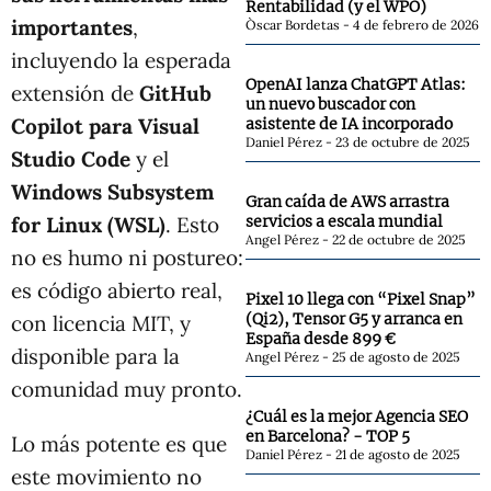
Rentabilidad (y el WPO)
importantes
,
Òscar Bordetas
4 de febrero de 2026
incluyendo la esperada
OpenAI lanza ChatGPT Atlas:
extensión de
GitHub
un nuevo buscador con
Copilot para Visual
asistente de IA incorporado
Daniel Pérez
23 de octubre de 2025
Studio Code
y el
Windows Subsystem
Gran caída de AWS arrastra
for Linux (WSL)
. Esto
servicios a escala mundial
Angel Pérez
22 de octubre de 2025
no es humo ni postureo:
es código abierto real,
Pixel 10 llega con “Pixel Snap”
(Qi2), Tensor G5 y arranca en
con licencia MIT, y
España desde 899 €
disponible para la
Angel Pérez
25 de agosto de 2025
comunidad muy pronto.
¿Cuál es la mejor Agencia SEO
en Barcelona? - TOP 5
Lo más potente es que
Daniel Pérez
21 de agosto de 2025
este movimiento no