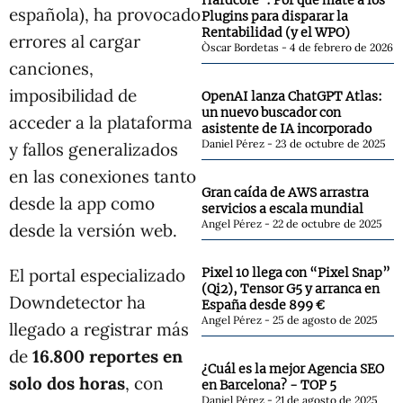
Hardcore": Por qué maté a los
española), ha provocado
Plugins para disparar la
Rentabilidad (y el WPO)
errores al cargar
Òscar Bordetas
4 de febrero de 2026
canciones,
imposibilidad de
OpenAI lanza ChatGPT Atlas:
un nuevo buscador con
acceder a la plataforma
asistente de IA incorporado
Daniel Pérez
23 de octubre de 2025
y fallos generalizados
en las conexiones tanto
Gran caída de AWS arrastra
desde la app como
servicios a escala mundial
Angel Pérez
22 de octubre de 2025
desde la versión web.
El portal especializado
Pixel 10 llega con “Pixel Snap”
(Qi2), Tensor G5 y arranca en
Downdetector ha
España desde 899 €
Angel Pérez
25 de agosto de 2025
llegado a registrar más
de
16.800 reportes en
¿Cuál es la mejor Agencia SEO
solo dos horas
, con
en Barcelona? - TOP 5
Daniel Pérez
21 de agosto de 2025