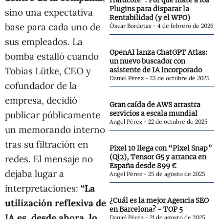
Hardcore": Por qué maté a los
Plugins para disparar la
sino una expectativa
Rentabilidad (y el WPO)
base para cada uno de
Òscar Bordetas
4 de febrero de 2026
sus empleados. La
OpenAI lanza ChatGPT Atlas:
bomba estalló cuando
un nuevo buscador con
Tobias Lütke, CEO y
asistente de IA incorporado
Daniel Pérez
23 de octubre de 2025
cofundador de la
empresa, decidió
Gran caída de AWS arrastra
publicar públicamente
servicios a escala mundial
Angel Pérez
22 de octubre de 2025
un memorando interno
tras su filtración en
Pixel 10 llega con “Pixel Snap”
(Qi2), Tensor G5 y arranca en
redes. El mensaje no
España desde 899 €
dejaba lugar a
Angel Pérez
25 de agosto de 2025
interpretaciones:
“La
¿Cuál es la mejor Agencia SEO
utilización reflexiva de
en Barcelona? - TOP 5
IA es, desde ahora, lo
Daniel Pérez
21 de agosto de 2025