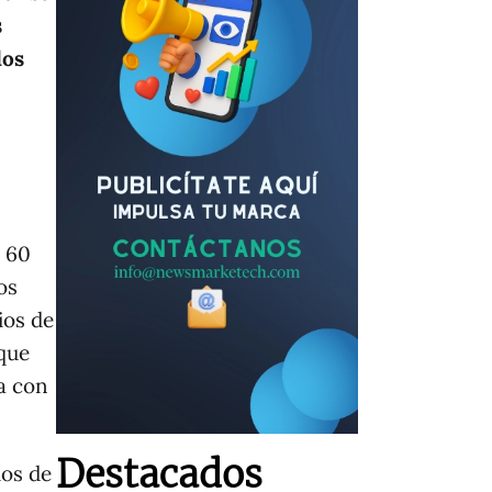
s
los
e 60
os
ios de
 que
ja con
Destacados
ios de