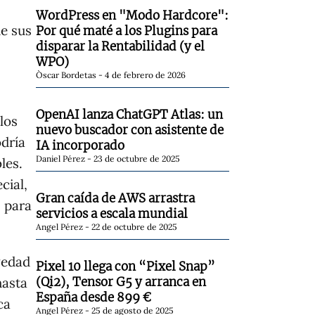
WordPress en "Modo Hardcore":
e sus
Por qué maté a los Plugins para
disparar la Rentabilidad (y el
WPO)
Òscar Bordetas
4 de febrero de 2026
OpenAI lanza ChatGPT Atlas: un
los
nuevo buscador con asistente de
odría
IA incorporado
Daniel Pérez
23 de octubre de 2025
les.
cial,
Gran caída de AWS arrastra
s para
servicios a escala mundial
Angel Pérez
22 de octubre de 2025
vedad
Pixel 10 llega con “Pixel Snap”
(Qi2), Tensor G5 y arranca en
hasta
España desde 899 €
ca
Angel Pérez
25 de agosto de 2025