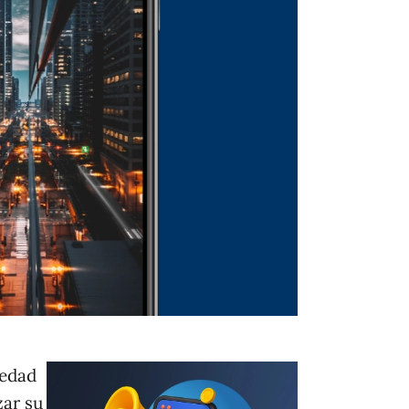
vedad
zar su