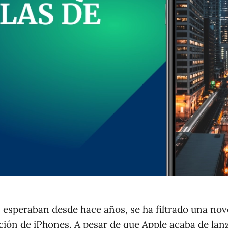
esperaban desde hace años, se ha filtrado una no
ión de iPhones. A pesar de que Apple acaba de lan