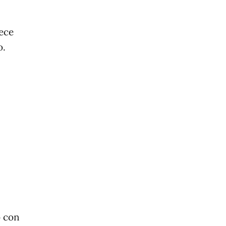
ece
o.
o con