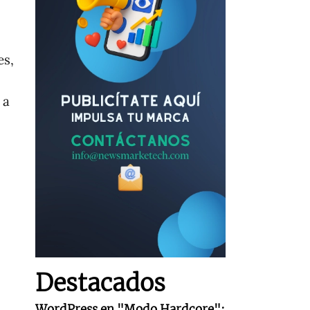
es,
 a
Destacados
WordPress en "Modo Hardcore":