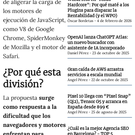
de aligerar la carga de
Hardcore": Por qué maté a los
los motores de
Plugins para disparar la
Rentabilidad (y el WPO)
ejecución de JavaScript,
Òscar Bordetas
4 de febrero de 2026
como V8 de Google
Chrome, SpiderMonkey
OpenAI lanza ChatGPT Atlas:
un nuevo buscador con
de Mozilla y el motor de
asistente de IA incorporado
Daniel Pérez
23 de octubre de 2025
Safari.
¿Por qué esta
Gran caída de AWS arrastra
servicios a escala mundial
Angel Pérez
22 de octubre de 2025
división?
Pixel 10 llega con “Pixel Snap”
La propuesta
surge
(Qi2), Tensor G5 y arranca en
como respuesta a la
España desde 899 €
Angel Pérez
25 de agosto de 2025
dificultad que los
navegadores y motores
¿Cuál es la mejor Agencia SEO
enfrentan para
en Barcelona? - TOP 5