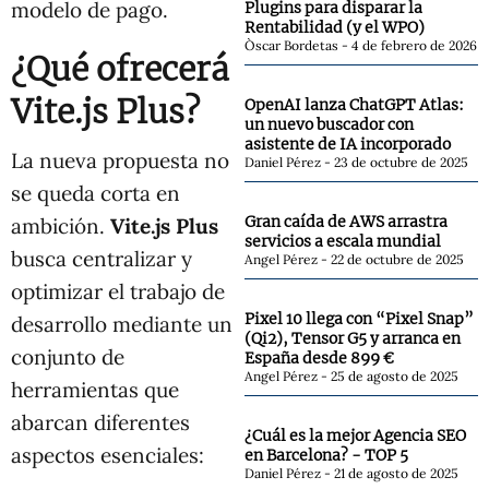
modelo de pago.
Plugins para disparar la
Rentabilidad (y el WPO)
Òscar Bordetas
4 de febrero de 2026
¿Qué ofrecerá
Vite.js Plus?
OpenAI lanza ChatGPT Atlas:
un nuevo buscador con
asistente de IA incorporado
La nueva propuesta no
Daniel Pérez
23 de octubre de 2025
se queda corta en
Gran caída de AWS arrastra
ambición.
Vite.js Plus
servicios a escala mundial
busca centralizar y
Angel Pérez
22 de octubre de 2025
optimizar el trabajo de
Pixel 10 llega con “Pixel Snap”
desarrollo mediante un
(Qi2), Tensor G5 y arranca en
conjunto de
España desde 899 €
Angel Pérez
25 de agosto de 2025
herramientas que
abarcan diferentes
¿Cuál es la mejor Agencia SEO
aspectos esenciales:
en Barcelona? - TOP 5
Daniel Pérez
21 de agosto de 2025