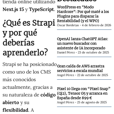
tienda online utilizando
WordPress en "Modo
Next.js 15
y
TypeScript
.
Hardcore": Por qué maté a los
Plugins para disparar la
¿Qué es Strapi
Rentabilidad (y el WPO)
Òscar Bordetas
4 de febrero de 2026
y por qué
OpenAI lanza ChatGPT Atlas:
deberías
un nuevo buscador con
asistente de IA incorporado
aprenderlo?
Daniel Pérez
23 de octubre de 2025
Strapi se ha posicionado
Gran caída de AWS arrastra
servicios a escala mundial
como uno de los CMS
Angel Pérez
22 de octubre de 2025
más conocidos
actualmente, gracias a
Pixel 10 llega con “Pixel Snap”
(Qi2), Tensor G5 y arranca en
su naturaleza de
código
España desde 899 €
abierto
y su
Angel Pérez
25 de agosto de 2025
flexibilidad
. A