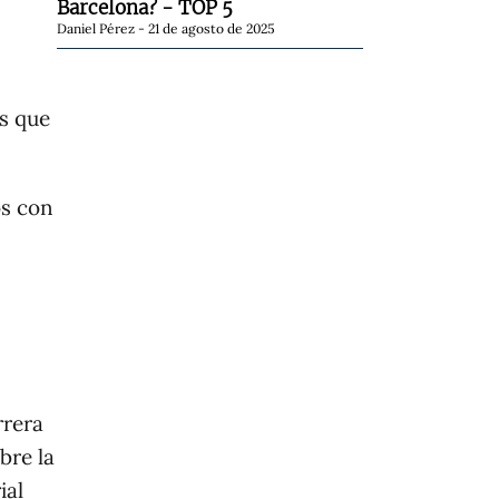
Barcelona? - TOP 5
Daniel Pérez
21 de agosto de 2025
s que
os con
rrera
bre la
ial