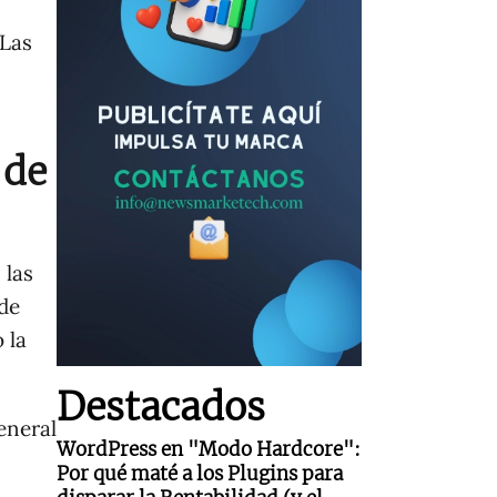
 Las
 de
 las
 de
 la
Destacados
eneral
WordPress en "Modo Hardcore":
Por qué maté a los Plugins para