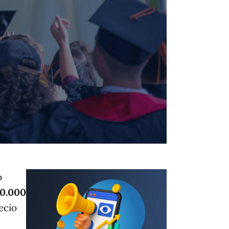
o
20.000
ecio