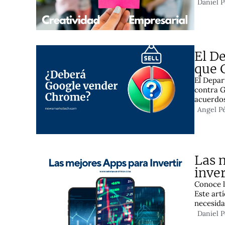
Daniel 
El D
que 
El Depar
contra G
acuerdos
Angel P
Las 
inver
Conoce l
Este art
necesida
Daniel 