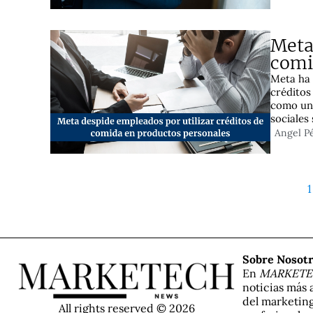
Meta
comi
Meta ha 
créditos
como un 
sociales 
Angel P
1
Sobre Nosot
En
MARKET
noticias más 
del marketing
All rights reserved © 2026