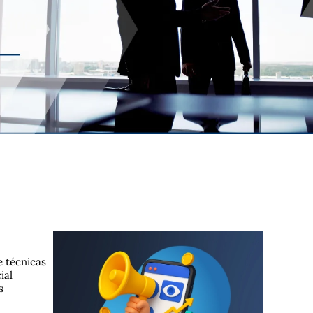
e técnicas
ial
s