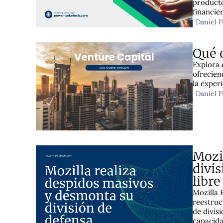
producto
financie
Daniel 
Qué e
Explora 
ofrecien
la exper
Daniel 
Mozi
divi
libre
Mozilla 
reestruc
de divis
capacida