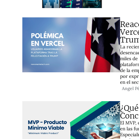
Reac
Verce
Tru
La recie
desencad
miles de
platafor
de la em
por expr
en el se
Angel P
¿Qué
Conc
El MVP, 
en las f
Especial