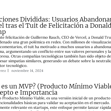
ciones Divididas: Usuarios Abandona
l tras el Tuit de Felicitación a Donal
mp
nte felicitación de Guillermo Rauch, CEO de Vercel, a Donald Tr
enado una gran polémica en redes. Con millones de visualizaci
 comentarios, el tuit ha motivado a muchos usuarios a abandona
ma, argumentando un conflicto entre sus valores personales y l
presa. Otras compañías tecnológicas también han sido objeto de 
esar simpatías similares, generando un debate sobre la neutralid
ctor tecnológico.
érez
noviembre 14, 2024
 es un MVP? (Producto Mínimo Viabl
epto e Importancia
o Producto Mínimo Viable, es una versión inicial de un product
uncionalidades básicas para validar su aceptación en el mercado.
mente relevante en startups, este enfoque permite lanzar rápi