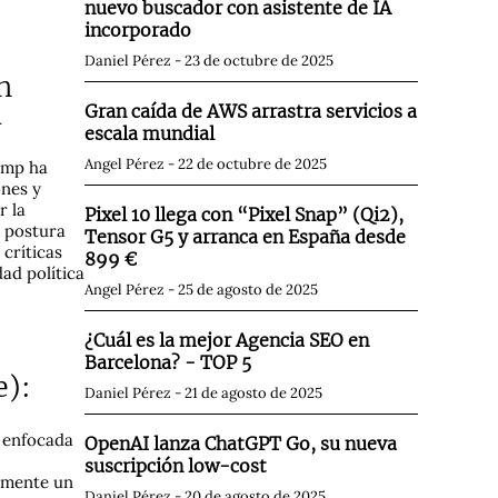
nuevo buscador con asistente de IA
incorporado
Daniel Pérez
23 de octubre de 2025
n
d
Gran caída de AWS arrastra servicios a
escala mundial
Angel Pérez
22 de octubre de 2025
ump ha
ones y
r la
Pixel 10 llega con “Pixel Snap” (Qi2),
a postura
Tensor G5 y arranca en España desde
críticas
899 €
ad política
Angel Pérez
25 de agosto de 2025
¿Cuál es la mejor Agencia SEO en
Barcelona? - TOP 5
e):
Daniel Pérez
21 de agosto de 2025
o enfocada
OpenAI lanza ChatGPT Go, su nueva
suscripción low-cost
damente un
Daniel Pérez
20 de agosto de 2025