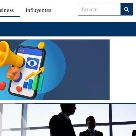
siness
Influyentes