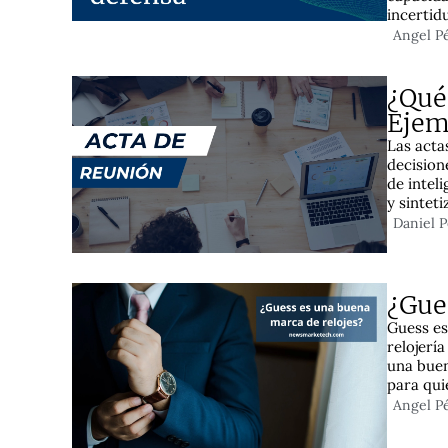
incertid
Angel P
¿Qué 
Ejem
Las acta
decision
de intel
y sintet
Daniel 
¿Gue
Guess es
relojerí
una buen
para qui
Angel P