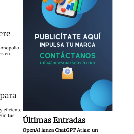
ere
monopolio
es en
 para
 eficiente.
gún tus
Últimas Entradas
OpenAI lanza ChatGPT Atlas: un