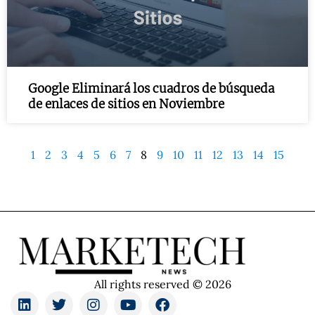
Google Eliminará los cuadros de búsqueda
de enlaces de sitios en Noviembre
1
2
3
4
5
6
7
8
9
10
11
12
13
14
15
All rights reserved © 2026